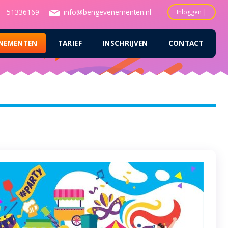
Persoonlijke
 - 51336169
info@bengevenementen.nl
Inloggen
hulpmiddelen
NEMENTEN
TARIEF
INSCHRIJVEN
CONTACT