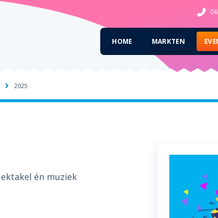
06
HOME
MARKTEN
EVE
2025
pektakel én muziek