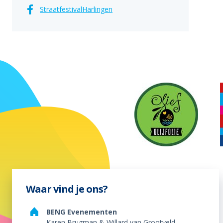
StraatfestivalHarlingen
Waar vind je ons?
BENG Evenementen
Karen Brugman & Willard van Grootveld