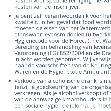
kosten voor speciale reiniging hierva
kosten van de inschrijver.
Je bent zelf verantwoordelijk voor he
kwaliteit. In het geval dat food wor
moeten de eisen van het Warenwetbe
etenswaar levensmiddelen (uitwerkin
Hygiënecode voor de Horeca), het W
Bereiding en behandeling van leven
Verordening (EG) 852/2004 en de Dr
in acht worden genomen. Wij verwi
naar de voorschriften van de Keurin
Waren en de Hygiënecode Ambulante
Verkoop van alcoholische drank is ni
tenzij je goedkeuring van de organis
verkregen. Als je alcohol verkoopt o
van de aanwezige kraamhouders in he
een sociale hygiëne diploma. Je moet